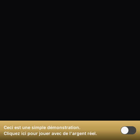
Ceci est une simple démonstration.
Cliquez ici
pour jouer avec de l'argent réel.