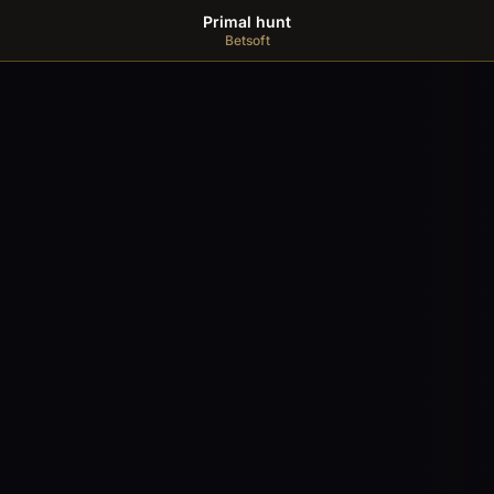
Primal hunt
Betsoft