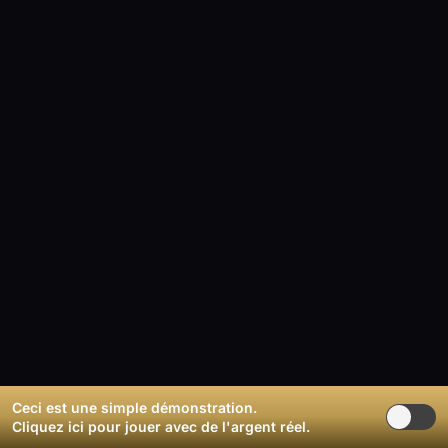
Ceci est une simple démonstration.
Cliquez ici
pour jouer avec de l'argent réel.