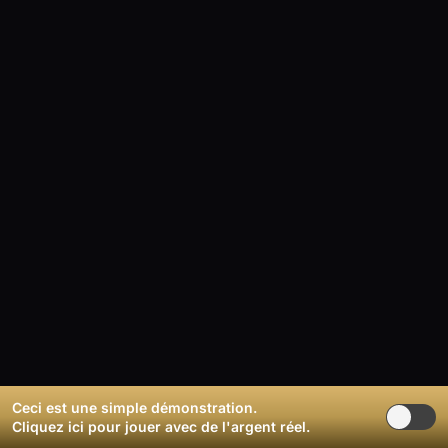
Ceci est une simple démonstration.
Cliquez ici
pour jouer avec de l'argent réel.