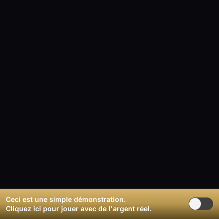
Ceci est une simple démonstration.
Cliquez ici
pour jouer avec de l'argent réel.