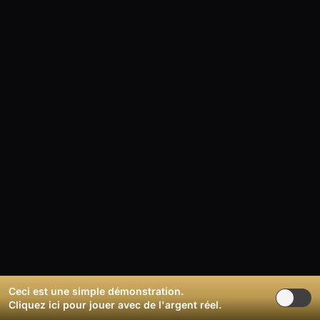
Ceci est une simple démonstration.
Cliquez ici
pour jouer avec de l'argent réel.