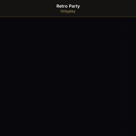
Retro Party
Onlyplay