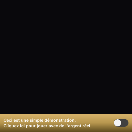
Ceci est une simple démonstration.
Cliquez ici
pour jouer avec de l'argent réel.