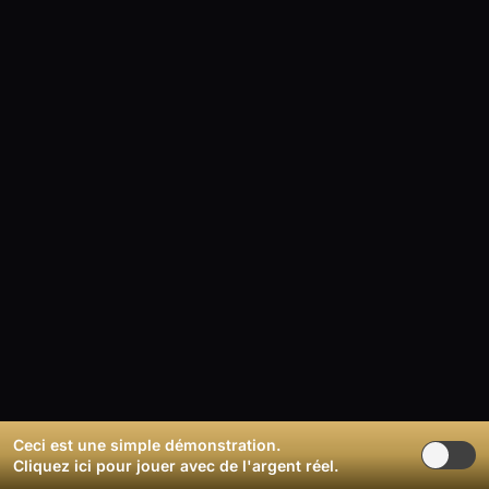
Ceci est une simple démonstration.
Cliquez ici
pour jouer avec de l'argent réel.