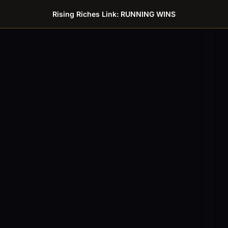
Rising Riches Link: RUNNING WINS