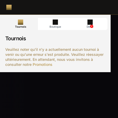
1
Tournois
Boutique
Défis
Tournois
Veuillez noter qu'il n'y a actuellement aucun tournoi à
venir ou qu'une erreur s'est produite. Veuillez réessayer
ultérieurement. En attendant, nous vous invitons à
consulter notre
Promotions