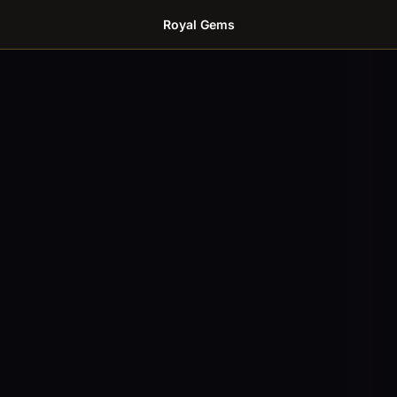
Royal Gems