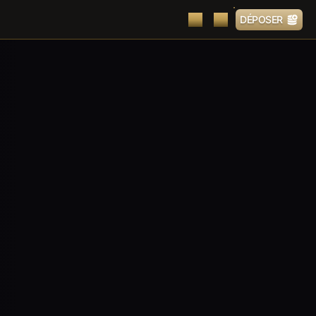
DÉPOSER