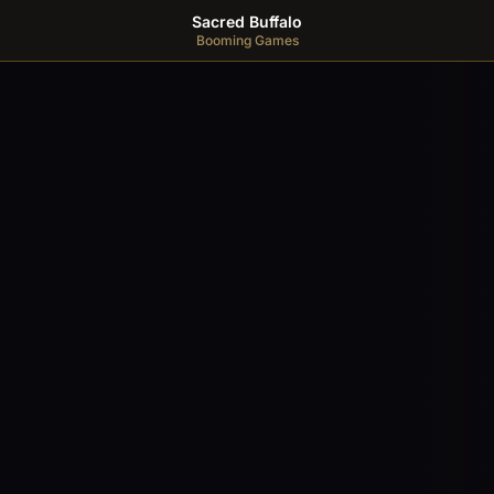
Sacred Buffalo
Booming Games