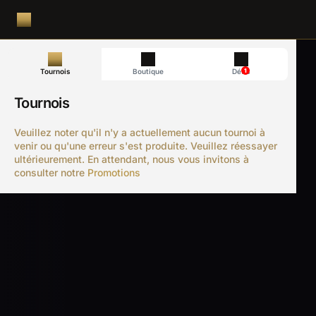
1
Tournois
Boutique
Défis
Tournois
Veuillez noter qu'il n'y a actuellement aucun tournoi à
venir ou qu'une erreur s'est produite. Veuillez réessayer
ultérieurement. En attendant, nous vous invitons à
consulter notre
Promotions