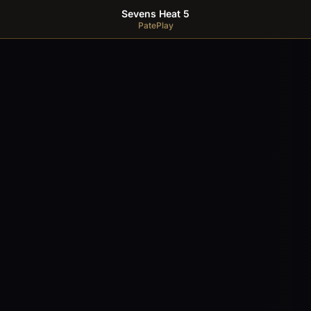
Sevens Heat 5
PatePlay