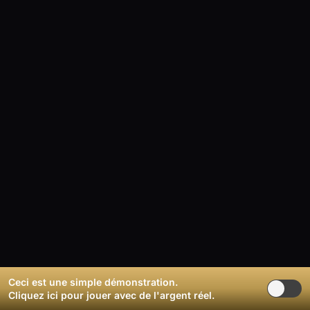
Ceci est une simple démonstration.
Cliquez ici
pour jouer avec de l'argent réel.