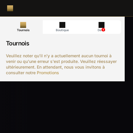
1
Tournois
Boutique
Défis
Tournois
Veuillez noter qu'il n'y a actuellement aucun tournoi à
venir ou qu'une erreur s'est produite. Veuillez réessayer
ultérieurement. En attendant, nous vous invitons à
consulter notre
Promotions