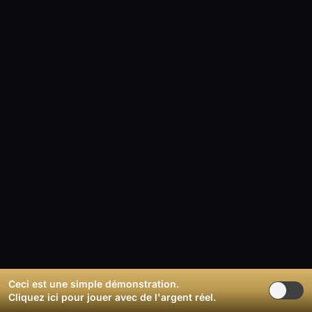
Ceci est une simple démonstration.
Cliquez ici
pour jouer avec de l'argent réel.