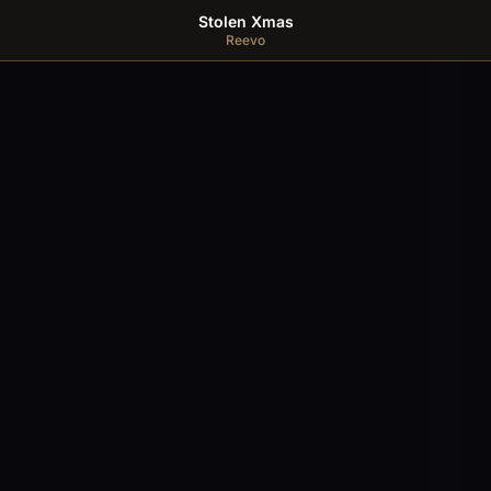
Stolen Xmas
Reevo