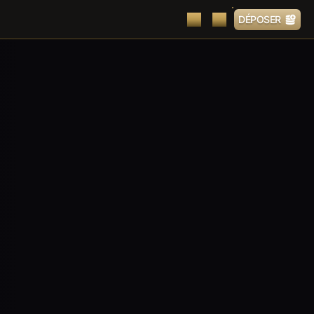
DÉPOSER