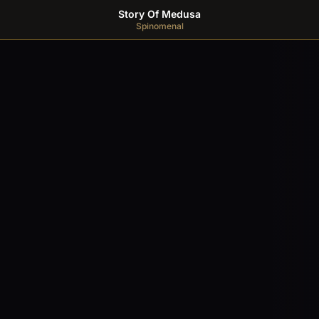
Story Of Medusa
Spinomenal