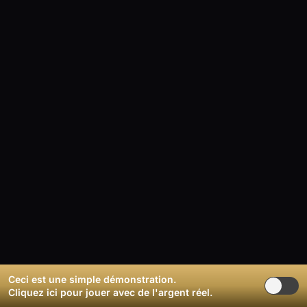
Ceci est une simple démonstration.
Cliquez ici
pour jouer avec de l'argent réel.