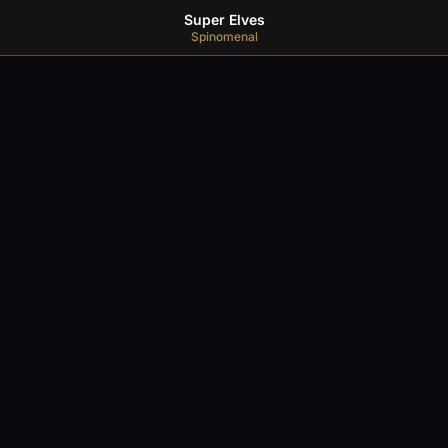
Super Elves
Spinomenal