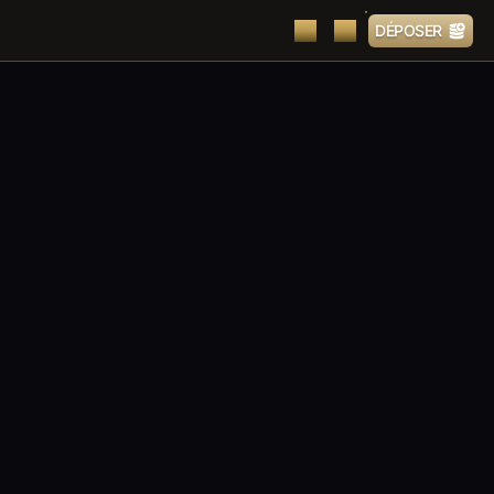
DÉPOSER