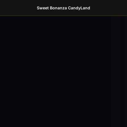
Sweet Bonanza CandyLand