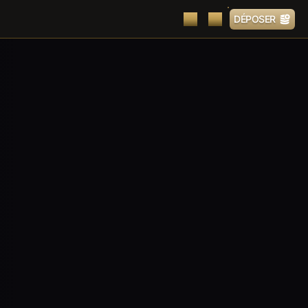
DÉPOSER