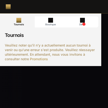
1
Tournois
Boutique
Défis
Tournois
Veuillez noter qu'il n'y a actuellement aucun tournoi à
venir ou qu'une erreur s'est produite. Veuillez réessayer
ultérieurement. En attendant, nous vous invitons à
consulter notre
Promotions