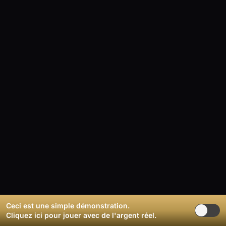
Ceci est une simple démonstration.
Cliquez ici
pour jouer avec de l'argent réel.