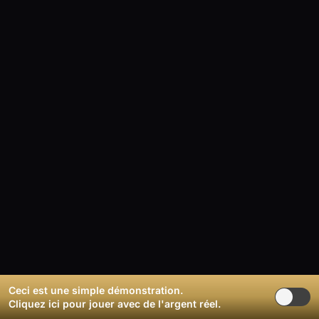
Ceci est une simple démonstration.
Cliquez ici
pour jouer avec de l'argent réel.