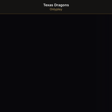
Texas Dragons
Onlyplay