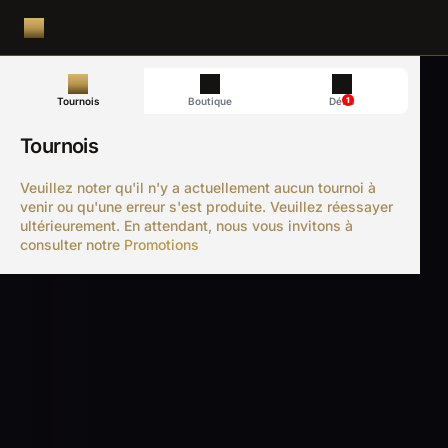
1
Tournois
Boutique
Défis
Tournois
Veuillez noter qu'il n'y a actuellement aucun tournoi à
venir ou qu'une erreur s'est produite. Veuillez réessayer
ultérieurement. En attendant, nous vous invitons à
consulter notre
Promotions