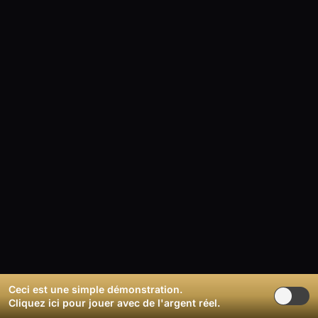
Ceci est une simple démonstration.
Cliquez ici
pour jouer avec de l'argent réel.