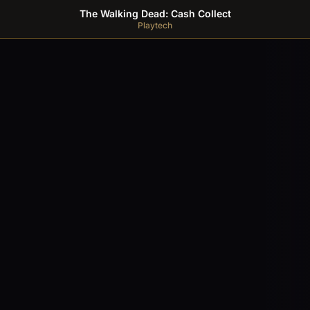
The Walking Dead: Cash Collect
Playtech