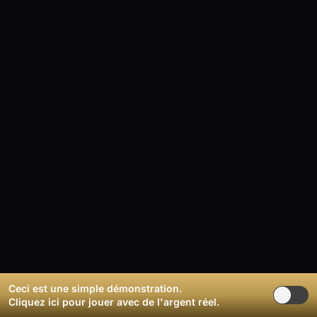
Ceci est une simple démonstration.
Cliquez ici
pour jouer avec de l'argent réel.