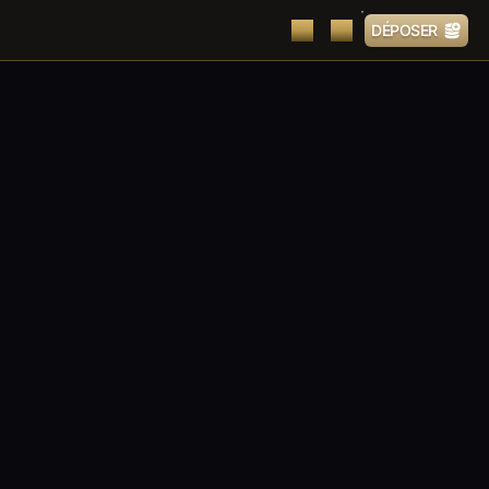
DÉPOSER