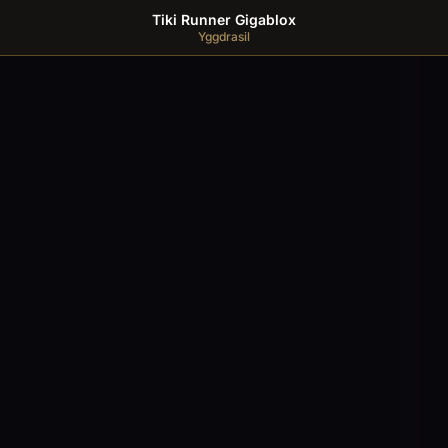
Tiki Runner Gigablox
Yggdrasil