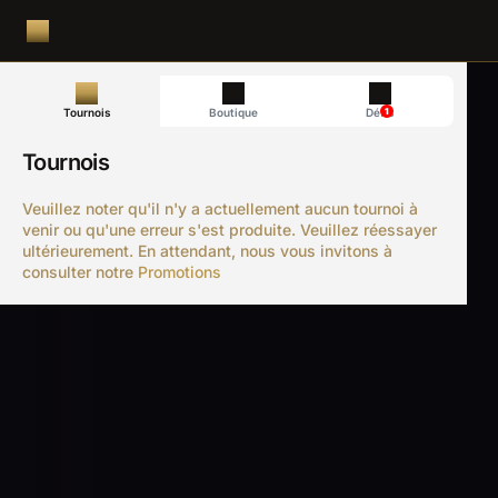
1
Tournois
Boutique
Défis
Tournois
Veuillez noter qu'il n'y a actuellement aucun tournoi à
venir ou qu'une erreur s'est produite. Veuillez réessayer
ultérieurement. En attendant, nous vous invitons à
consulter notre
Promotions