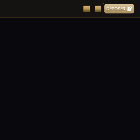
DÉPOSER