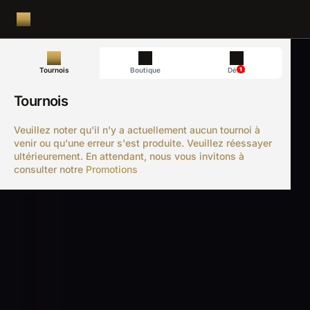
1
Tournois
Boutique
Défis
Tournois
Veuillez noter qu'il n'y a actuellement aucun tournoi à
venir ou qu'une erreur s'est produite. Veuillez réessayer
ultérieurement. En attendant, nous vous invitons à
consulter notre
Promotions