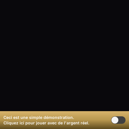
Ceci est une simple démonstration.
Cliquez ici
pour jouer avec de l'argent réel.