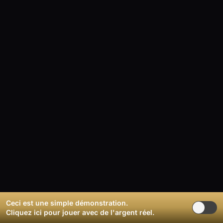
Ceci est une simple démonstration.
Cliquez ici
pour jouer avec de l'argent réel.