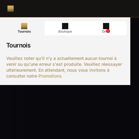
1
Tournois
Boutique
Défis
Tournois
Veuillez noter qu'il n'y a actuellement aucun tournoi à
venir ou qu'une erreur s'est produite. Veuillez réessayer
ultérieurement. En attendant, nous vous invitons à
consulter notre
Promotions