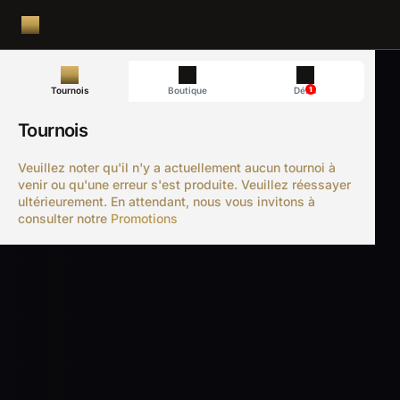
1
Tournois
Boutique
Défis
Tournois
Veuillez noter qu'il n'y a actuellement aucun tournoi à
venir ou qu'une erreur s'est produite. Veuillez réessayer
ultérieurement. En attendant, nous vous invitons à
consulter notre
Promotions