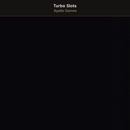
Turbo Slots
Apollo Games