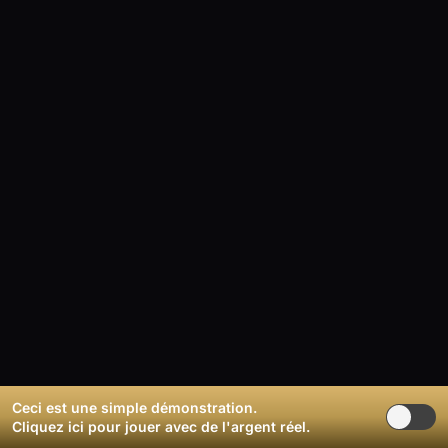
Ceci est une simple démonstration.
Cliquez ici
pour jouer avec de l'argent réel.