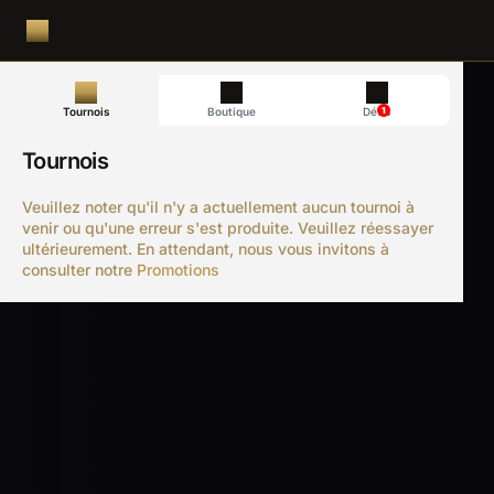
1
Tournois
Boutique
Défis
Tournois
Veuillez noter qu'il n'y a actuellement aucun tournoi à
venir ou qu'une erreur s'est produite. Veuillez réessayer
ultérieurement. En attendant, nous vous invitons à
consulter notre
Promotions