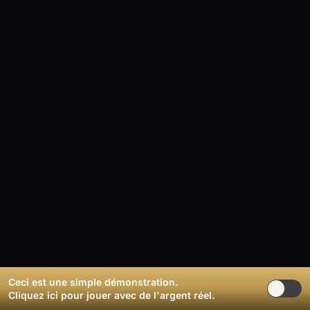
Ceci est une simple démonstration.
Cliquez ici
pour jouer avec de l'argent réel.