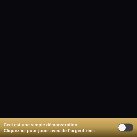
Ceci est une simple démonstration.
Cliquez ici
pour jouer avec de l'argent réel.