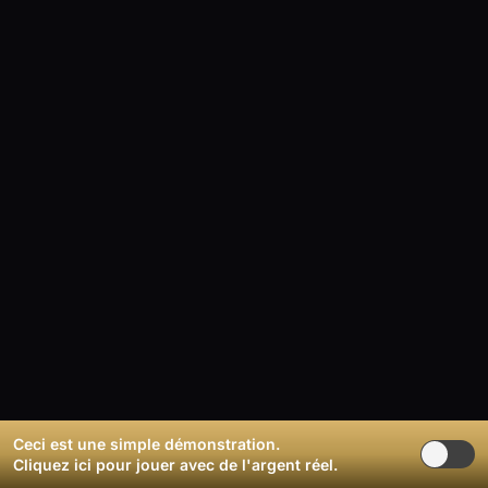
Ceci est une simple démonstration.
Cliquez ici
pour jouer avec de l'argent réel.