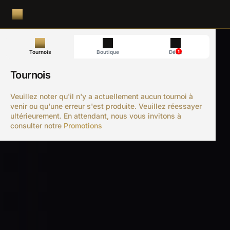
1
Tournois
Boutique
Défis
Tournois
Veuillez noter qu'il n'y a actuellement aucun tournoi à
venir ou qu'une erreur s'est produite. Veuillez réessayer
ultérieurement. En attendant, nous vous invitons à
consulter notre
Promotions