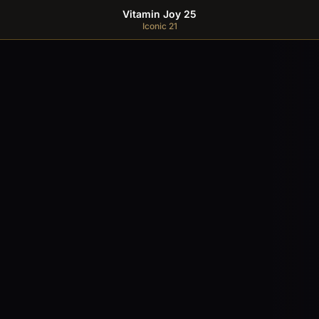
Vitamin Joy 25
Iconic 21