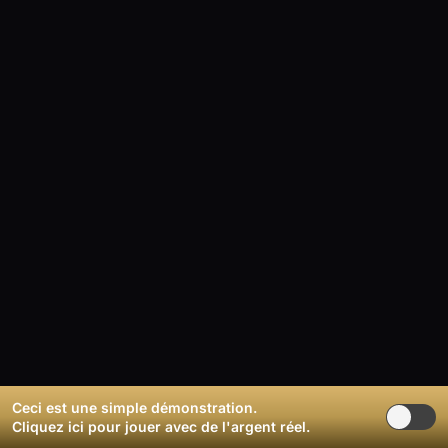
Ceci est une simple démonstration.
Cliquez ici
pour jouer avec de l'argent réel.