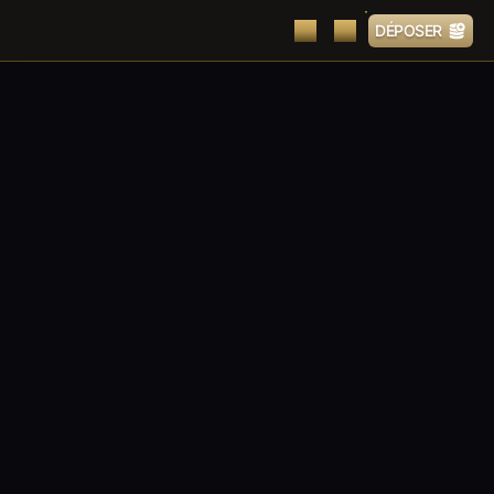
DÉPOSER