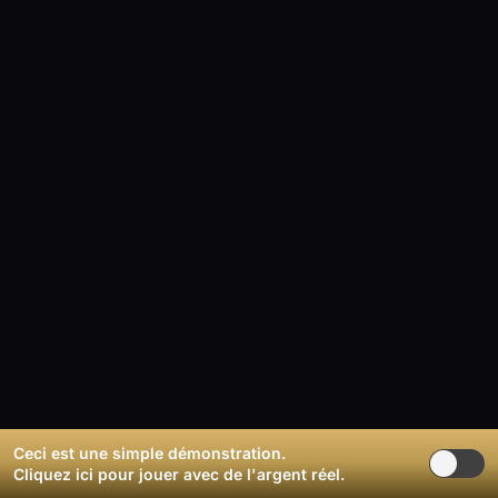
Ceci est une simple démonstration.
Cliquez ici
pour jouer avec de l'argent réel.