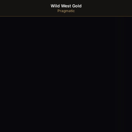
Wild West Gold
Pragmatic