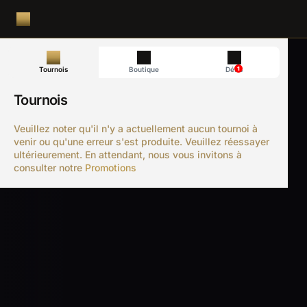
1
Tournois
Boutique
Défis
Tournois
Veuillez noter qu'il n'y a actuellement aucun tournoi à
venir ou qu'une erreur s'est produite. Veuillez réessayer
ultérieurement. En attendant, nous vous invitons à
consulter notre
Promotions