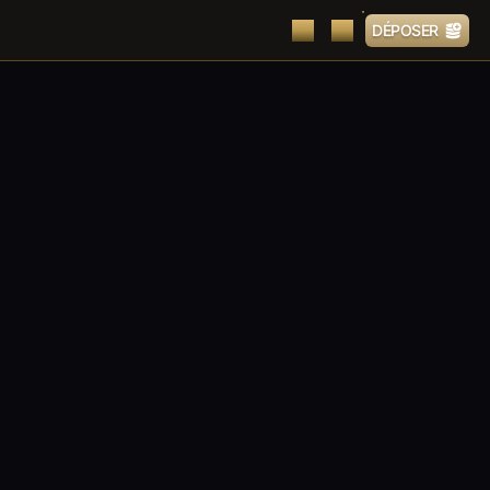
DÉPOSER