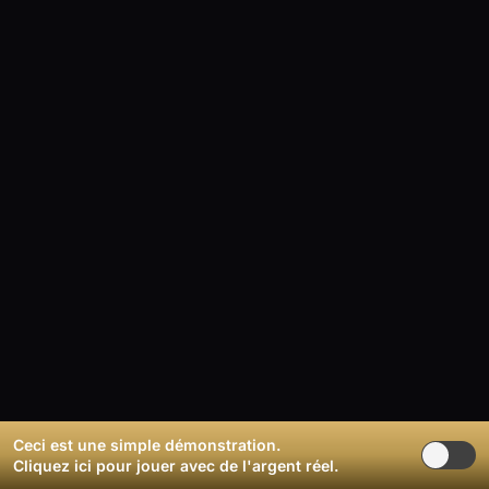
Ceci est une simple démonstration.
Cliquez ici
pour jouer avec de l'argent réel.