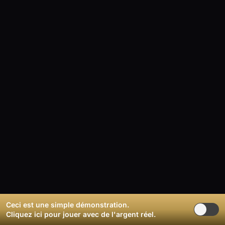
Ceci est une simple démonstration.
Cliquez ici
pour jouer avec de l'argent réel.