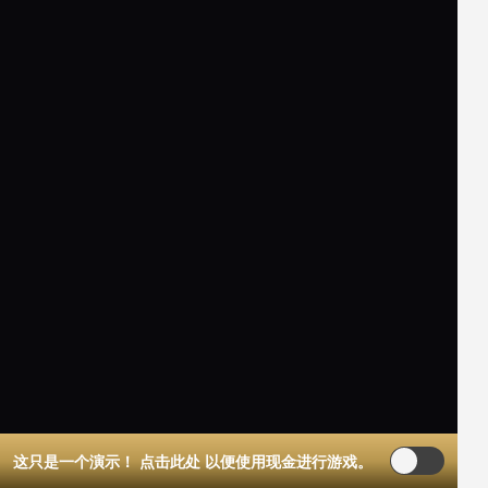
这只是一个演示！
点击此处
以便使用现金进行游戏。