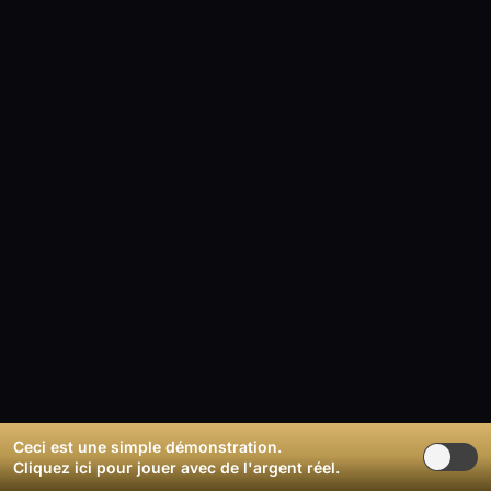
Ceci est une simple démonstration.
Cliquez ici
pour jouer avec de l'argent réel.