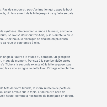
ps. Pas de raccourci, pas d'animation qui zappe le bout
nde, du lancement de la bille jusqu'à ce qu'elle se cale
 de synthèse. Un croupier le lance à la main, envoie la
eurs, se ravise deux ou trois fois, puis s'arrête là où le
nada. Chez nous, le classique se décline en plusieurs
c sa roue et son tempo à elle.
un angle à l'autre : le studio au complet, un gros plan
eux au mauvais moment. Pensez à la reprise vidéo après
s'affiche à la seconde exacte où la bille se pose, pas
e casino en ligne roulette live : l'image et le chiffre
 de fête de votre blonde, le vieux numéro de porte de
ux et les envoie sur le tapis. Et de l'autre bord de
à voix haute, comme à nos tables de
blackjack en direct
.