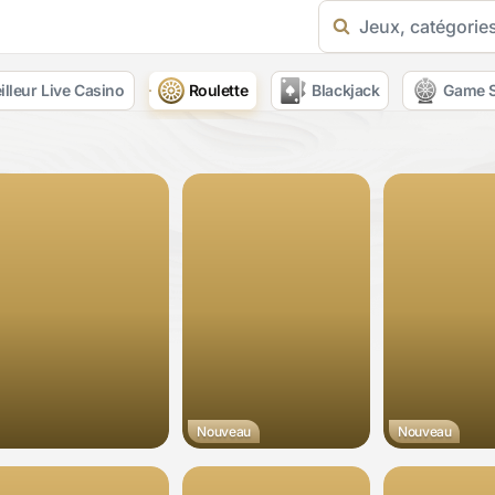
Jeux, catégorie
illeur Live Casino
Roulette
Blackjack
Game 
Lucky 6 Roulette
Gravity Roulette
French Ro
JOUER
JOUER
JOU
Nouveau
Nouveau