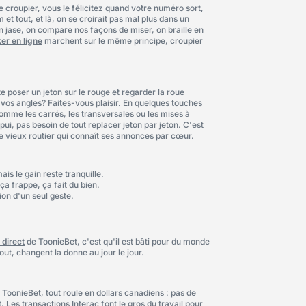
le croupier, vous le félicitez quand votre numéro sort,
et tout, et là, on se croirait pas mal plus dans un
 on jase, on compare nos façons de miser, on braille en
er en ligne
marchent sur le même principe, croupier
e poser un jeton sur le rouge et regarder la roue
 vos angles? Faites-vous plaisir. En quelques touches
comme les carrés, les transversales ou les mises à
pui, pas besoin de tout replacer jeton par jeton. C'est
 le vieux routier qui connaît ses annonces par cœur.
is le gain reste tranquille.
ça frappe, ça fait du bien.
ion d'un seul geste.
 direct
de ToonieBet, c'est qu'il est bâti pour du monde
out, changent la donne au jour le jour.
 ToonieBet, tout roule en dollars canadiens : pas de
 Les transactions Interac font le gros du travail pour