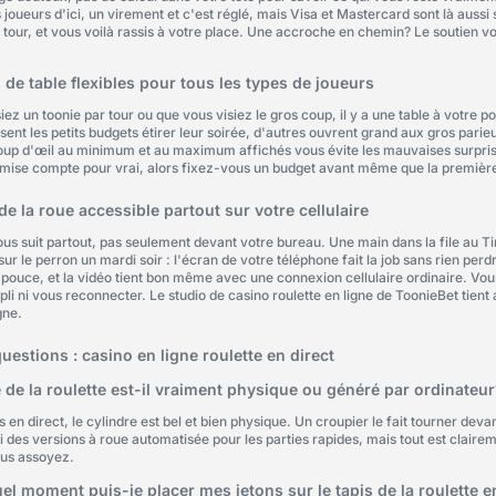
s joueurs d'ici, un virement et c'est réglé, mais Visa et Mastercard sont là aussi
n tour, et vous voilà rassis à votre place. Une accroche en chemin? Le soutien
 de table flexibles pour tous les types de joueurs
ez un toonie par tour ou que vous visiez le gros coup, il y a une table à votre po
ssent les petits budgets étirer leur soirée, d'autres ouvrent grand aux gros pari
coup d'œil au minimum et au maximum affichés vous évite les mauvaises surpris
 mise compte pour vrai, alors fixez-vous un budget avant même que la première 
de la roue accessible partout sur votre cellulaire
ous suit partout, pas seulement devant votre bureau. Une main dans la file au T
sur le perron un mardi soir : l'écran de votre téléphone fait la job sans rien perdr
pouce, et la vidéo tient bon même avec une connexion cellulaire ordinaire. Vous
li ni vous reconnecter. Le studio de casino roulette en ligne de ToonieBet tient 
gne.
uestions : casino en ligne roulette en direct
e de la roulette est-il vraiment physique ou généré par ordinateu
s en direct, le cylindre est bel et bien physique. Un croupier le fait tourner deva
 des versions à roue automatisée pour les parties rapides, mais tout est claireme
ous assoyez.
el moment puis-je placer mes jetons sur le tapis de la roulette e