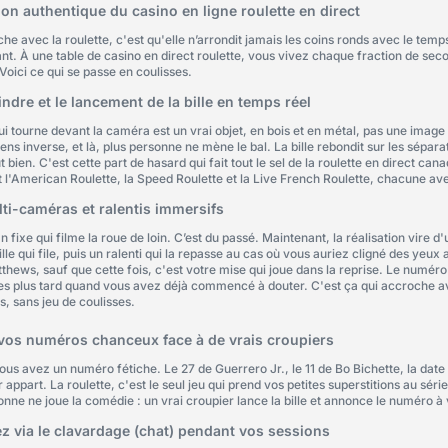
ion authentique du casino en ligne roulette en direct
he avec la roulette, c'est qu'elle n’arrondit jamais les coins ronds avec le tem
tant. À une table de casino en direct roulette, vous vivez chaque fraction de seco
Voici ce qui se passe en coulisses.
indre et le lancement de la bille en temps réel
ui tourne devant la caméra est un vrai objet, en bois et en métal, pas une image
sens inverse, et là, plus personne ne mène le bal. La bille rebondit sur les séparat
t bien. C'est cette part de hasard qui fait tout le sel de la roulette en direct ca
 l'American Roulette, la Speed Roulette et la Live French Roulette, chacune ave
ti-caméras et ralentis immersifs
n fixe qui filme la roue de loin. C’est du passé. Maintenant, la réalisation vire d'
bille qui file, puis un ralenti qui la repasse au cas où vous auriez cligné des y
thews, sauf que cette fois, c'est votre mise qui joue dans la reprise. Le numéro 
 plus tard quand vous avez déjà commencé à douter. C'est ça qui accroche avec l
és, sans jeu de coulisses.
vos numéros chanceux face à de vrais croupiers
us avez un numéro fétiche. Le 27 de Guerrero Jr., le 11 de Bo Bichette, la date
appart. La roulette, c'est le seul jeu qui prend vos petites superstitions au série
onne ne joue la comédie : un vrai croupier lance la bille et annonce le numéro 
ez via le clavardage (chat) pendant vos sessions