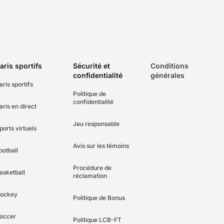
aris sportifs
Sécurité et
Conditions
confidentialité
générales
aris sportifs
Politique de
confidentialité
aris en direct
Jeu responsable
ports virtuels
Avis sur les témoins
ootball
Procédure de
asketball
réclamation
ockey
Politique de Bonus
occer
Politique LCB-FT