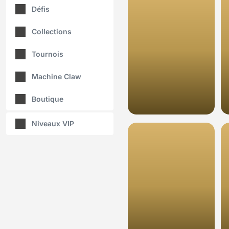
PowerUP Roulette
Défis
Collections
JOUER
Tournois
Machine Claw
Boutique
Niveaux VIP
Live Roulette
JOUER