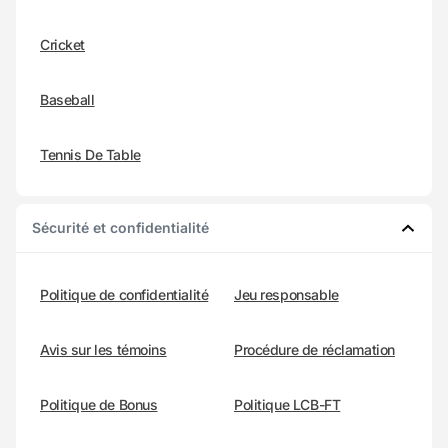
Cricket
Baseball
Tennis De Table
Sécurité et confidentialité
Politique de confidentialité
Jeu responsable
Avis sur les témoins
Procédure de réclamation
Politique de Bonus
Politique LCB-FT