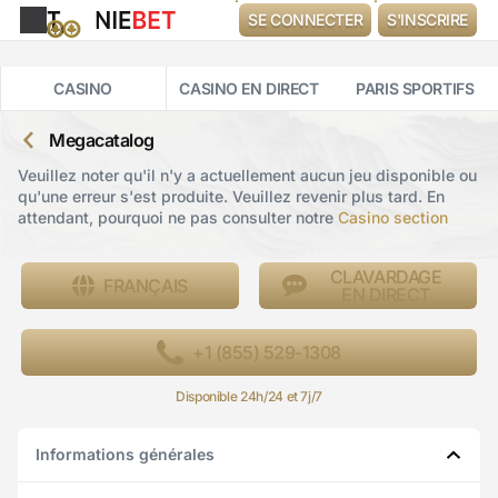
SE CONNECTER
S'INSCRIRE
CASINO
CASINO EN DIRECT
PARIS SPORTIFS
Megacatalog
Veuillez noter qu'il n'y a actuellement aucun jeu disponible ou
qu'une erreur s'est produite. Veuillez revenir plus tard. En
attendant, pourquoi ne pas consulter notre
Casino section
CLAVARDAGE
FRANÇAIS
EN DIRECT
+1 (855) 529-1308
Disponible 24h/24 et 7j/7
Informations générales