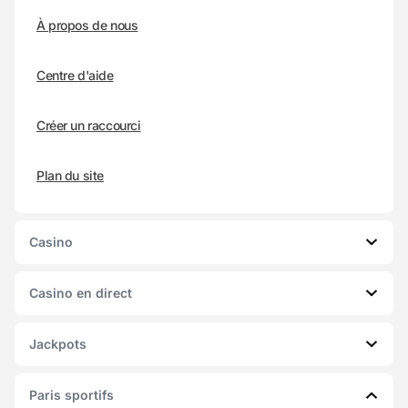
À propos de nous
Centre d'aide
Créer un raccourci
Plan du site
Casino
Casino en direct
Jackpots
Paris sportifs